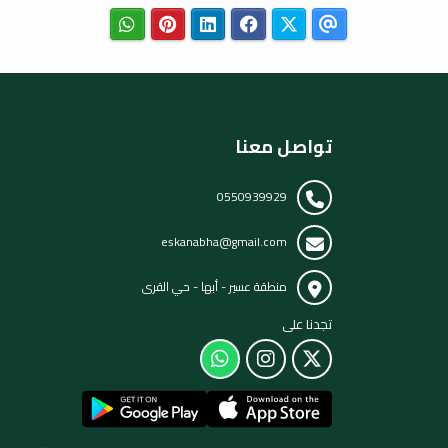
تواصل معنا
0550939929
eskanabha@gmail.com
منطقة عسير - أبها - حي القرى
تجدنا على